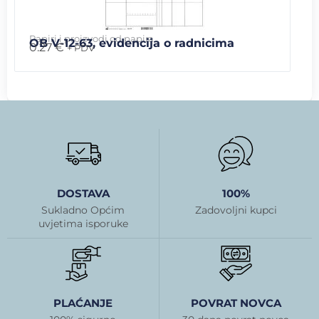
Papiri i proizvodi od papira
OB V-12-63, evidencija o radnicima
0.27
€
+ PDV
DOSTAVA
100%
Sukladno Općim
Zadovoljni kupci
uvjetima isporuke
PLAĆANJE
POVRAT NOVCA