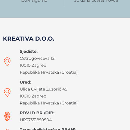
100% sigurno
30 dana povrat novca
KREATIVA D.O.O.
Sjedište:
Ostrogovićeva 12
10010 Zagreb
Republika Hrvatska (Croatia)
Ured:
Ulica Cvijete Zuzorić 49
10010 Zagreb
Republika Hrvatska (Croatia)
PDV ID BR./OIB:
HR37351859504
Transakcijski račun (IBAN):