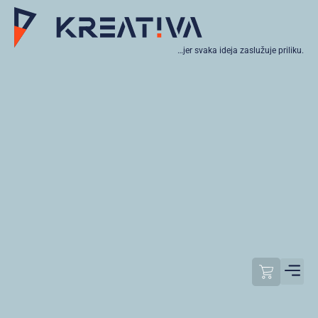
…jer svaka ideja zaslužuje priliku.
Moj raču