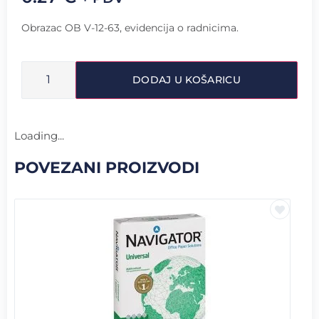
Obrazac OB V-12-63, evidencija o radnicima.
DODAJ U KOŠARICU
Loading...
POVEZANI PROIZVODI