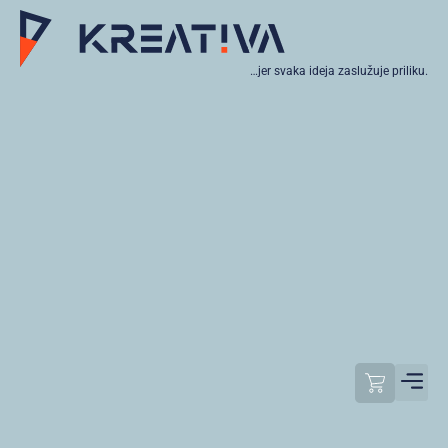
…jer svaka ideja zaslužuje priliku.
Moj raču