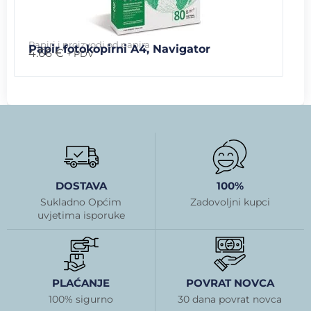
Papiri i proizvodi od papira
Papir fotokopirni A4, Navigator
4.66
€
+ PDV
DOSTAVA
100%
Sukladno Općim
Zadovoljni kupci
uvjetima isporuke
PLAĆANJE
POVRAT NOVCA
100% sigurno
30 dana povrat novca