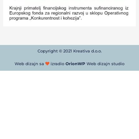
Copyright © 2021 Kreativa d.o.o.
Web dizajn sa
izradio
OrionWP
Web dizajn studio