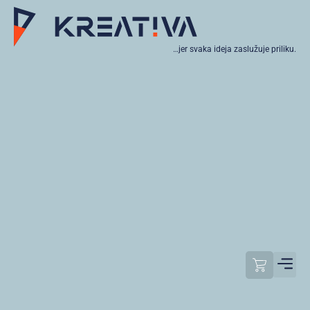
…jer svaka ideja zaslužuje priliku.
Moj raču