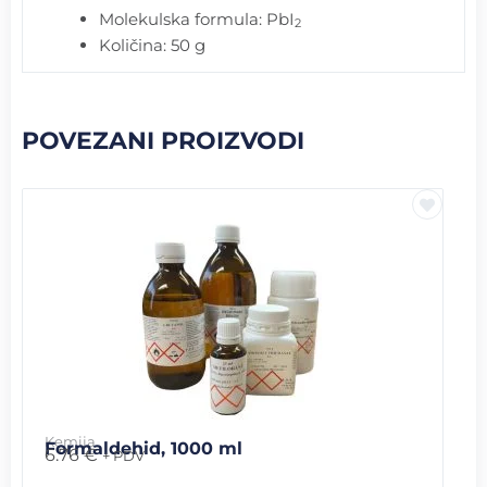
Molekulska formula: PbI
2
Količina: 50 g
POVEZANI PROIZVODI
Kemija
Formaldehid, 1000 ml
6.76
€
+ PDV