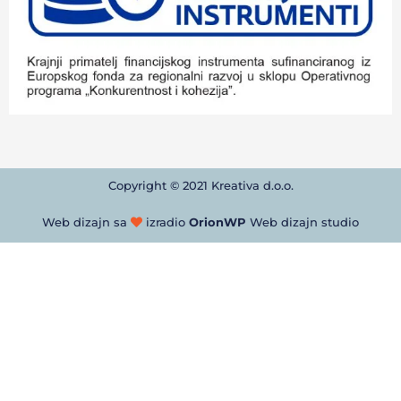
Copyright © 2021 Kreativa d.o.o.
Web dizajn sa
izradio
OrionWP
Web dizajn studio