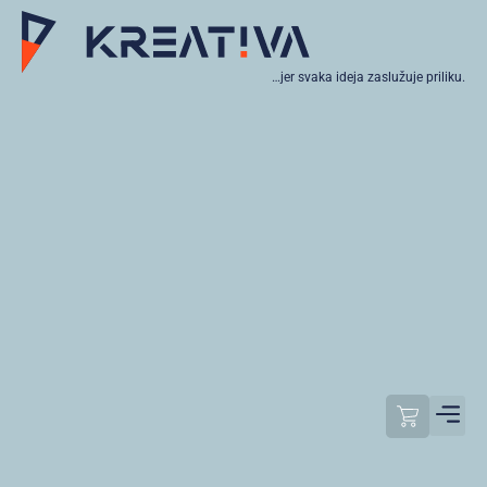
…jer svaka ideja zaslužuje priliku.
Moj raču