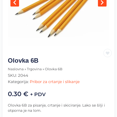
Olovka 6B
Naslovna
»
Trgovina
»
Olovka 6B
SKU:
2044
Kategorija:
Pribor za crtanje i slikanje
0.30
€
+ PDV
Olovka 6B za pisanje, crtanje i skiciranje. Lako se šilji i
otporna je na lom.