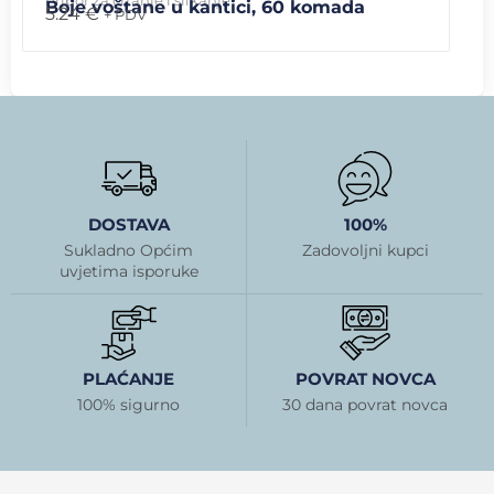
Pribor za crtanje i slikanje
Boje voštane u kantici, 60 komada
5.24
€
+ PDV
DOSTAVA
100%
Sukladno Općim
Zadovoljni kupci
uvjetima isporuke
PLAĆANJE
POVRAT NOVCA
100% sigurno
30 dana povrat novca