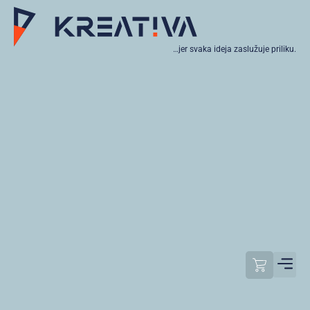
…jer svaka ideja zaslužuje priliku.
Moj raču