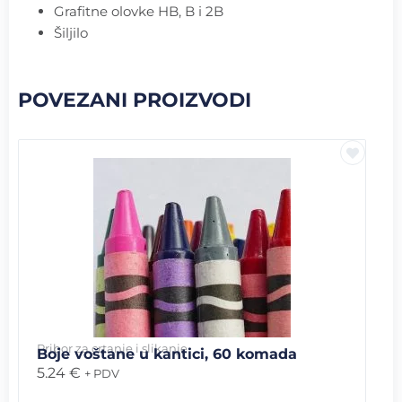
Grafitne olovke HB, B i 2B
Šiljilo
POVEZANI PROIZVODI
Pribor za crtanje i slikanje
Boje voštane u kantici, 60 komada
5.24
€
+ PDV