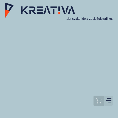
…jer svaka ideja zaslužuje priliku.
Moj raču