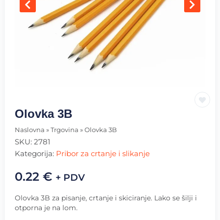
Olovka 3B
Naslovna
»
Trgovina
»
Olovka 3B
SKU:
2781
Kategorija:
Pribor za crtanje i slikanje
0.22
€
+ PDV
Olovka 3B za pisanje, crtanje i skiciranje. Lako se šilji i
otporna je na lom.