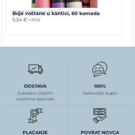
Pribor za crtanje i slikanje
Boje voštane u kantici, 60 komada
5.24
€
+ PDV
DOSTAVA
100%
Sukladno Općim
Zadovoljni kupci
uvjetima isporuke
PLAĆANJE
POVRAT NOVCA