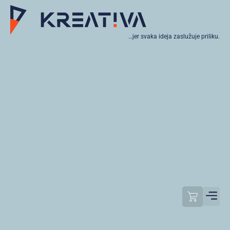
…jer svaka ideja zaslužuje priliku.
Moj raču