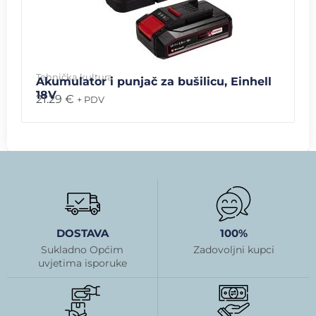
Tehnička kultura
Akumulator i punjač za bušilicu, Einhell
18V
21.29
€
+ PDV
DOSTAVA
100%
Sukladno Općim
Zadovoljni kupci
uvjetima isporuke