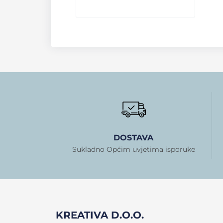
DOSTAVA
Sukladno Općim uvjetima isporuke
KREATIVA D.O.O.