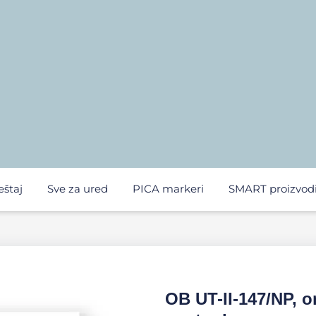
eštaj
Sve za ured
PICA markeri
SMART proizvod
OB UT-II-147/NP, 