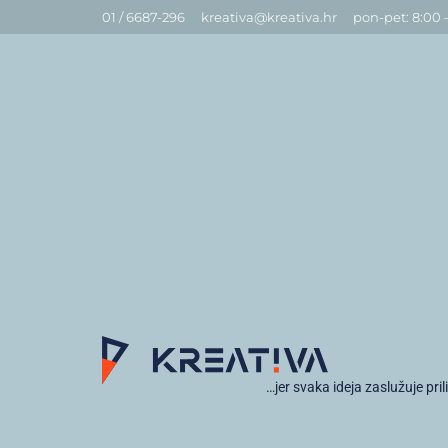
01 / 6687-296
kreativa@kreativa.hr
pon-pet: 8:00 
…jer svaka ideja zaslužuje pril