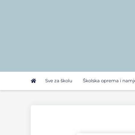
Sve za školu
Školska oprema i namj