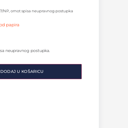
47/NP, omot spisa neupravnog postupka
 od papira
isa neupravnog postupka.
DODAJ U KOŠARICU