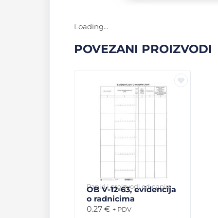
Loading...
POVEZANI PROIZVODI
Papiri i proizvodi od papira
OB V-12-63, evidencija
o radnicima
0.27
€
+ PDV