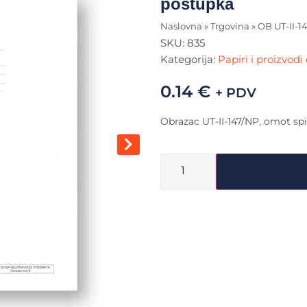
postupka
Naslovna
»
Trgovina
»
OB UT-II-1
SKU:
835
Kategorija:
Papiri i proizvodi
0.14
€
+ PDV
Obrazac UT-II-147/NP, omot sp