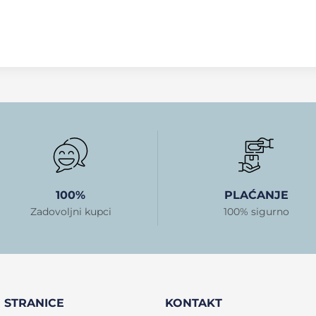
100%
PLAĆANJE
Zadovoljni kupci
100% sigurno
STRANICE
KONTAKT