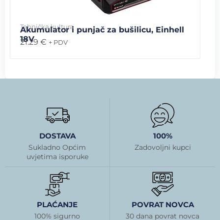
Tehnička kultura
Akumulator i punjač za bušilicu, Einhell
18V
21.29
€
+ PDV
DOSTAVA
100%
Sukladno Općim
Zadovoljni kupci
uvjetima isporuke
PLAĆANJE
POVRAT NOVCA
100% sigurno
30 dana povrat novca