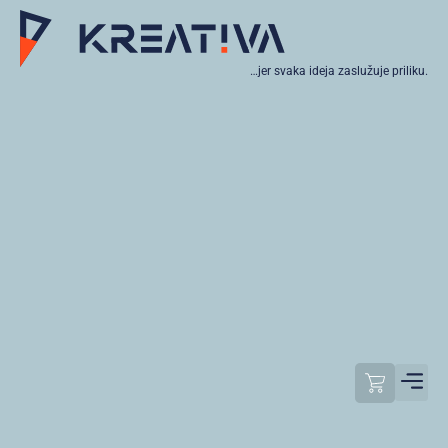
…jer svaka ideja zaslužuje priliku.
Moj raču