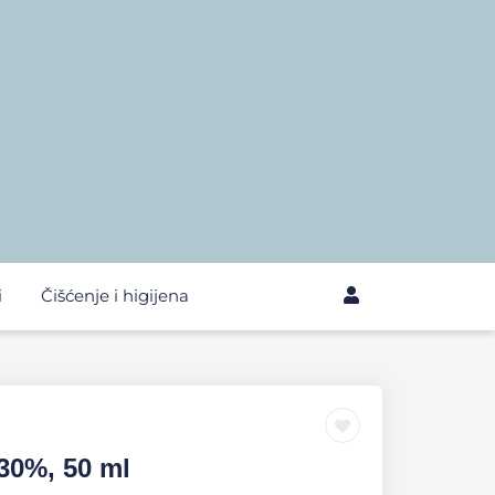
i
Čišćenje i higijena
 30%, 50 ml