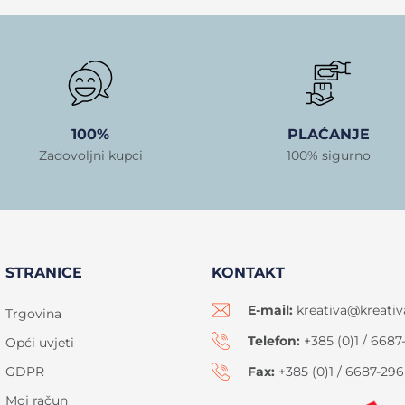
100%
PLAĆANJE
Zadovoljni kupci
100% sigurno
STRANICE
KONTAKT
E-mail:
kreativa@kreativ
Trgovina
Telefon:
+385 (0)1 / 6687
Opći uvjeti
GDPR
Fax:
+385 (0)1 / 6687-296
Moj račun