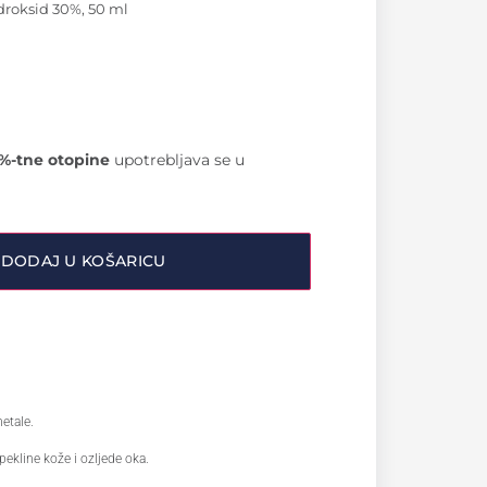
idroksid 30%, 50 ml
%-tne otopine
upotrebljava se u
DODAJ U KOŠARICU
etale.
pekline kože i ozljede oka.