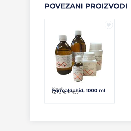
POVEZANI PROIZVODI
Kemija
Formaldehid, 1000 ml
6.76
€
+ PDV