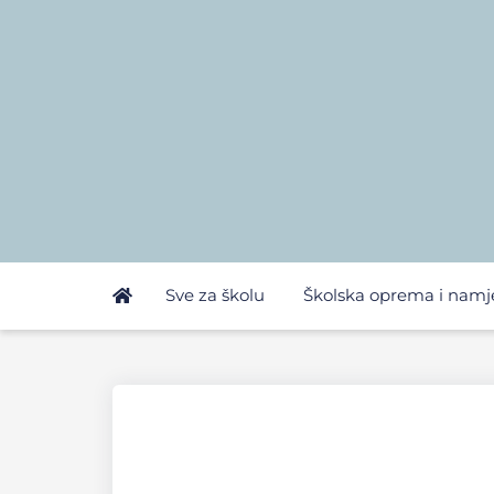
Sve za školu
Školska oprema i namj