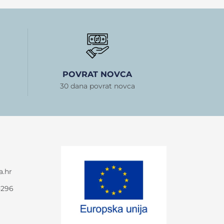
POVRAT NOVCA
30 dana povrat novca
a.hr
-296