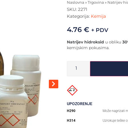
Naslovna
»
Trgovina
»
Natrijev h
SKU:
2271
Kategorija:
Kemija
4.76
€
+ PDV
Natrijev hidroksid
u obliku
30
kemijskim pokusima.
UPOZORENJE
H290
Može nagrizati m
H314
Uzrokuje teške o