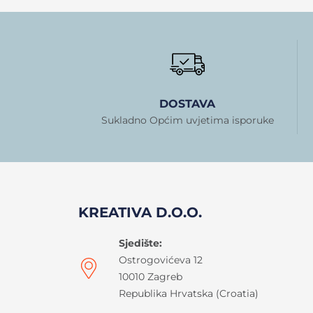
DOSTAVA
Sukladno Općim uvjetima isporuke
KREATIVA D.O.O.
Sjedište:
Ostrogovićeva 12
10010 Zagreb
Republika Hrvatska (Croatia)