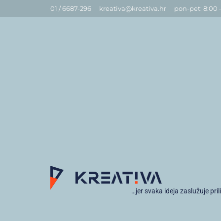
01 / 6687-296
kreativa@kreativa.hr
pon-pet: 8:00 
…jer svaka ideja zaslužuje pril