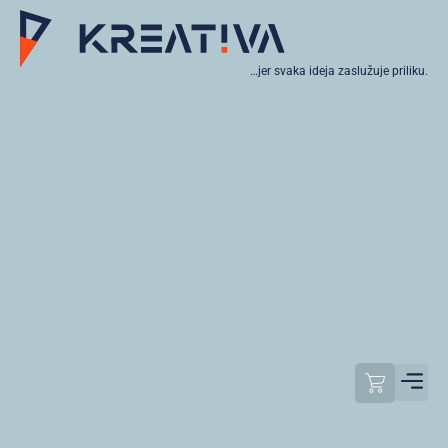
…jer svaka ideja zaslužuje priliku.
Moj raču