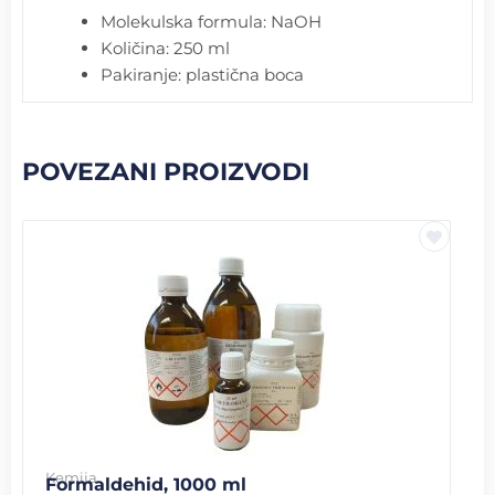
Molekulska formula: NaOH
Količina: 250 ml
Pakiranje: plastična boca
POVEZANI PROIZVODI
Kemija
Formaldehid, 1000 ml