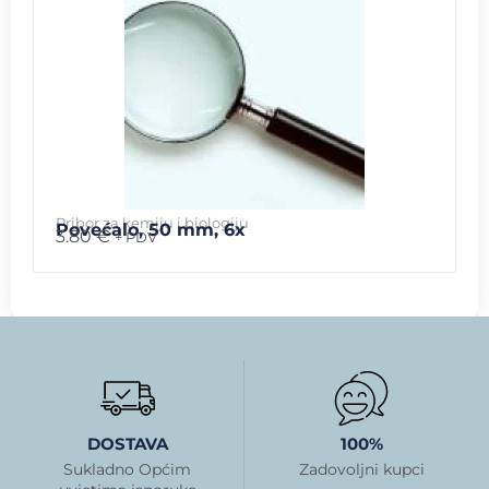
Pribor za kemiju i biologiju
Povećalo, 50 mm, 6x
3.80
€
+ PDV
DOSTAVA
100%
Sukladno Općim
Zadovoljni kupci