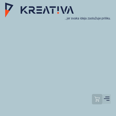
…jer svaka ideja zaslužuje priliku.
Moj raču