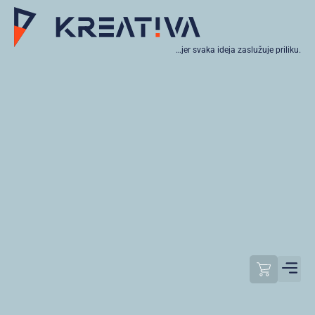
…jer svaka ideja zaslužuje priliku.
Moj raču