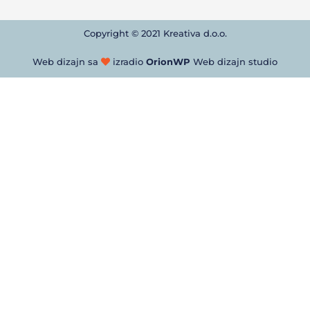
Copyright © 2021 Kreativa d.o.o.
Web dizajn sa
izradio
OrionWP
Web dizajn studio