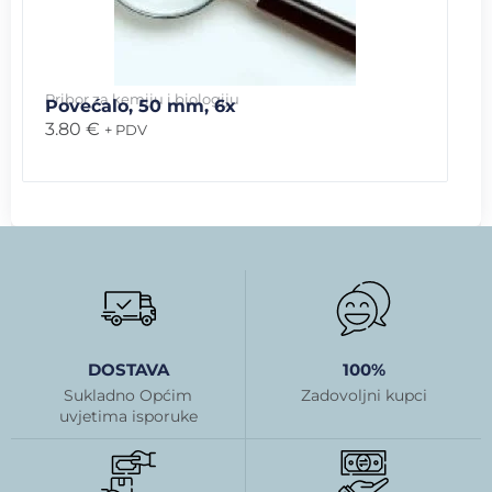
Pribor za kemiju i biologiju
Povećalo, 50 mm, 6x
3.80
€
+ PDV
DOSTAVA
100%
Sukladno Općim
Zadovoljni kupci
uvjetima isporuke