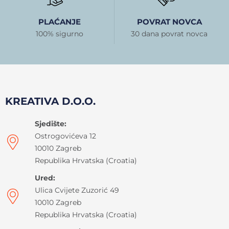
PLAĆANJE
POVRAT NOVCA
100% sigurno
30 dana povrat novca
KREATIVA D.O.O.
Sjedište:
Ostrogovićeva 12
10010 Zagreb
Republika Hrvatska (Croatia)
Ured:
Ulica Cvijete Zuzorić 49
10010 Zagreb
Republika Hrvatska (Croatia)