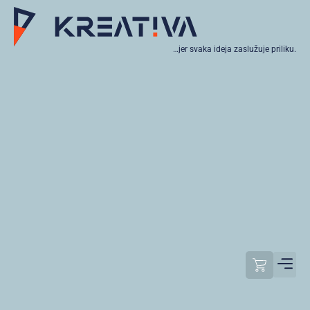
…jer svaka ideja zaslužuje priliku.
Moj raču