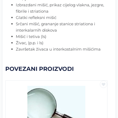
Izbrazdani mišić, prikaz cijelog vlakna, jezgre,
fibrile i striationa
Glatki refleksni mišić
Srčani mišić, grananje stanice striationa i
interkalarnih diskova
Mišić i tetiva (ls)
Živac, (p.p. i ls)
Završetak živaca u interkostalnim mišićima
POVEZANI PROIZVODI