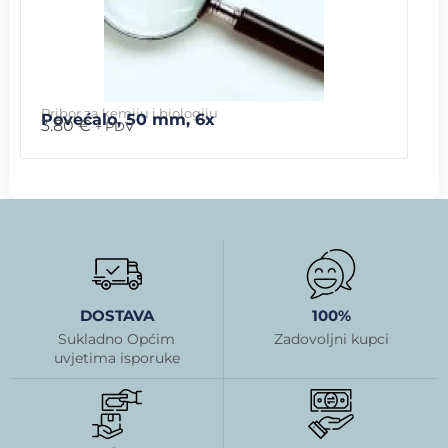
Pribor za kemiju i biologiju
Povećalo, 50 mm, 6x
3.80
€
+ PDV
DOSTAVA
100%
Sukladno Općim
Zadovoljni kupci
uvjetima isporuke