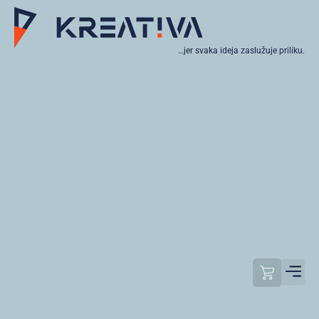
…jer svaka ideja zaslužuje priliku.
Moj raču