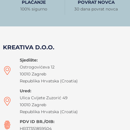
PLAĆANJE
POVRAT NOVCA
100% sigurno
30 dana povrat novca
KREATIVA D.O.O.
Sjedište:
Ostrogovićeva 12
10010 Zagreb
Republika Hrvatska (Croatia)
Ured:
Ulica Cvijete Zuzorić 49
10010 Zagreb
Republika Hrvatska (Croatia)
PDV ID BR./OIB:
HR37351859504