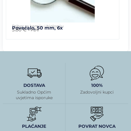
Pribor za kemiju i biologiju
Povećalo, 50 mm, 6x
3.80
€
+ PDV
DOSTAVA
100%
Sukladno Općim
Zadovoljni kupci
uvjetima isporuke
PLAĆANJE
POVRAT NOVCA