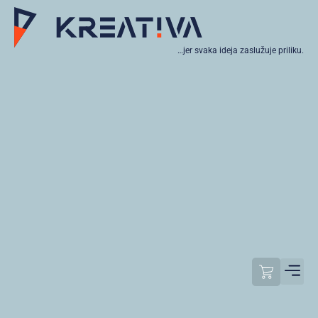
…jer svaka ideja zaslužuje priliku.
Moj raču