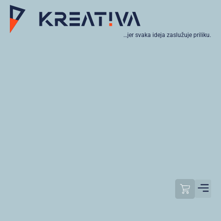
…jer svaka ideja zaslužuje priliku.
Moj raču