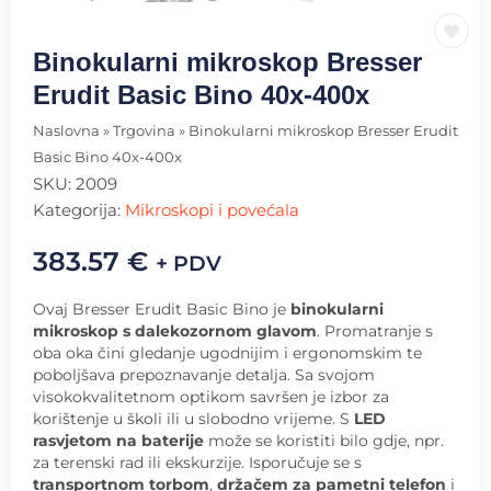
Binokularni mikroskop Bresser
Erudit Basic Bino 40x-400x
Naslovna
»
Trgovina
»
Binokularni mikroskop Bresser Erudit
Basic Bino 40x-400x
SKU:
2009
Kategorija:
Mikroskopi i povećala
383.57
€
+ PDV
Ovaj Bresser Erudit Basic Bino je
binokularni
mikroskop s dalekozornom glavom
. Promatranje s
oba oka čini gledanje ugodnijim i ergonomskim te
poboljšava prepoznavanje detalja. Sa svojom
visokokvalitetnom optikom savršen je izbor za
korištenje u školi ili u slobodno vrijeme. S
LED
rasvjetom na baterije
može se koristiti bilo gdje, npr.
za terenski rad ili ekskurzije. Isporučuje se s
transportnom torbom
,
držačem za pametni telefon
i