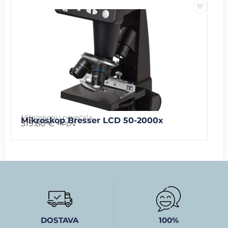
Mikroskopi i povećala
Mikroskop Bresser LCD 50-2000x
319.80
€
+ PDV
DOSTAVA
100%