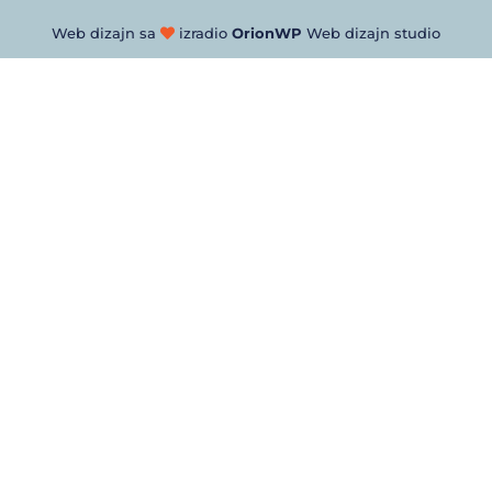
Web dizajn sa
izradio
OrionWP
Web dizajn studio