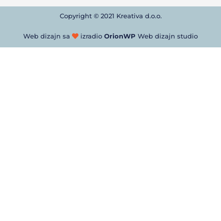
Copyright © 2021 Kreativa d.o.o.
Web dizajn sa
izradio
OrionWP
Web dizajn studio