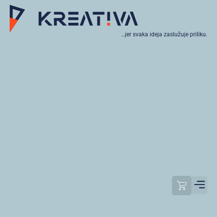
…jer svaka ideja zaslužuje priliku.
Moj raču