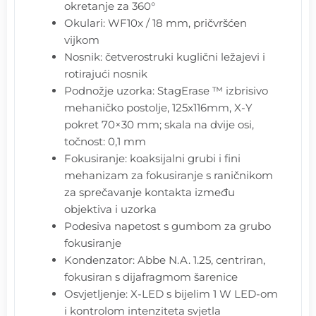
okretanje za 360°
Okulari: WF10x / 18 mm, pričvršćen
vijkom
Nosnik: četverostruki kuglični ležajevi i
rotirajući nosnik
Podnožje uzorka: StagErase ™ izbrisivo
mehaničko postolje, 125x116mm, X-Y
pokret 70×30 mm; skala na dvije osi,
točnost: 0,1 mm
Fokusiranje: koaksijalni grubi i fini
mehanizam za fokusiranje s raničnikom
za sprečavanje kontakta između
objektiva i uzorka
Podesiva napetost s gumbom za grubo
fokusiranje
Kondenzator: Abbe N.A. 1.25, centriran,
fokusiran s dijafragmom šarenice
Osvjetljenje: X-LED s bijelim 1 W LED-om
i kontrolom intenziteta svjetla