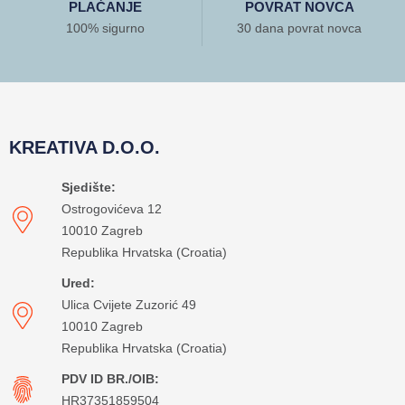
PLAĆANJE
POVRAT NOVCA
100% sigurno
30 dana povrat novca
KREATIVA D.O.O.
Sjedište:
Ostrogovićeva 12
10010 Zagreb
Republika Hrvatska (Croatia)
Ured:
Ulica Cvijete Zuzorić 49
10010 Zagreb
Republika Hrvatska (Croatia)
PDV ID BR./OIB:
HR37351859504