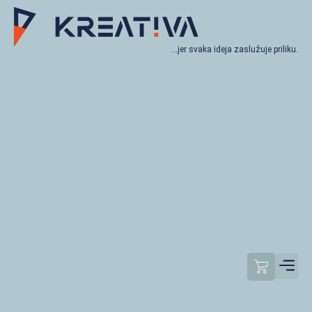
…jer svaka ideja zaslužuje priliku.
Moj račun
Odjavi se