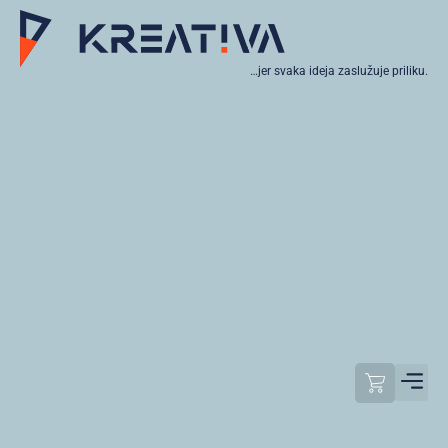
…jer svaka ideja zaslužuje priliku.
Moj raču