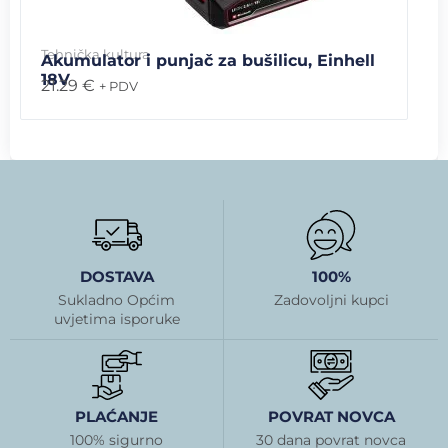
Tehnička kultura
Akumulator i punjač za bušilicu, Einhell
18V
21.29
€
+ PDV
DOSTAVA
100%
Sukladno Općim
Zadovoljni kupci
uvjetima isporuke
PLAĆANJE
POVRAT NOVCA
100% sigurno
30 dana povrat novca