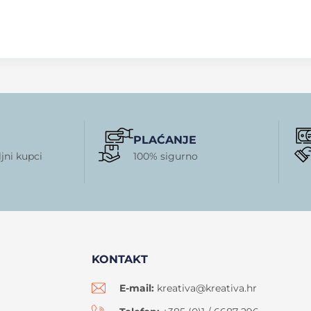
PLAĆANJE
jni kupci
100% sigurno
KONTAKT
E-mail:
kreativa@kreativa.hr