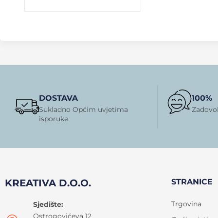
DOSTAVA
100%
Sukladno Općim uvjetima
Zadovol
isporuke
KREATIVA D.O.O.
STRANICE
Trgovina
Sjedište:
Ostrogovićeva 12