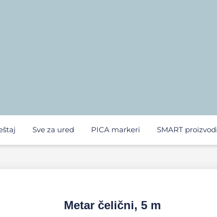
eštaj
Sve za ured
PICA markeri
SMART proizvod
Metar čelični, 5 m