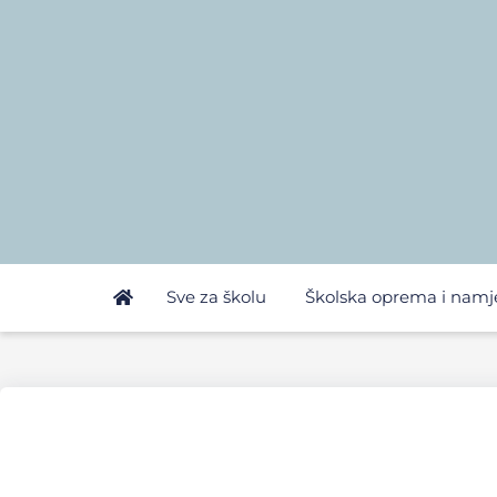
Sve za školu
Školska oprema i namj