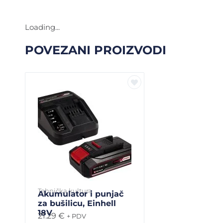
Loading...
POVEZANI PROIZVODI
Tehnička kultura
Akumulator i punjač
za bušilicu, Einhell
18V
21.29
€
+ PDV