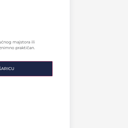
ućnog majstora ili
iznimno praktičan.
ŠARICU