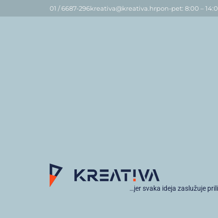
01 / 6687-296
kreativa@kreativa.hr
pon-pet: 8:00 – 14:
…jer svaka ideja zaslužuje pril