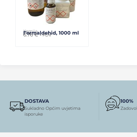
Kemija
Formaldehid, 1000 ml
6.76
€
+ PDV
DOSTAVA
100%
Sukladno Općim uvjetima
Zadovol
isporuke