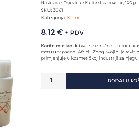
Naslovna
»
Trgovina
»
Karite shea maslac, 100 g
SKU:
3061
Kategorija:
Kemija
8.12
€
+ PDV
Karite maslac
dobiva se iz ručno ubranih oraš
rastu u zapadnoj Africi. Zbog svojih ljekoviti
primjenjuje u kozmetičkoj industriji za njegu
DODAJ U KO