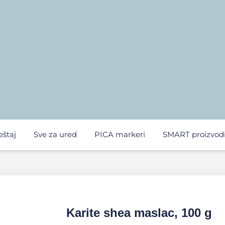
eštaj
Sve za ured
PICA markeri
SMART proizvod
Karite shea maslac, 100 g