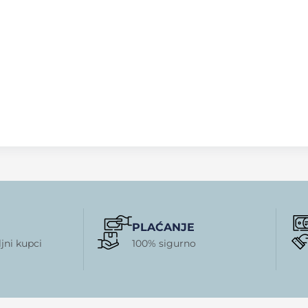
PLAĆANJE
jni kupci
100% sigurno