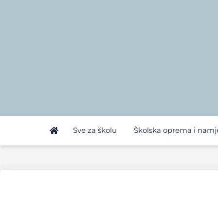
Sve za školu
Školska oprema i namj