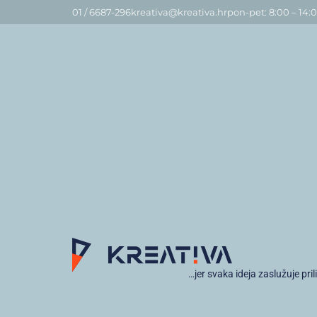
01 / 6687-296
kreativa@kreativa.hr
pon-pet: 8:00 – 14:
…jer svaka ideja zaslužuje pril