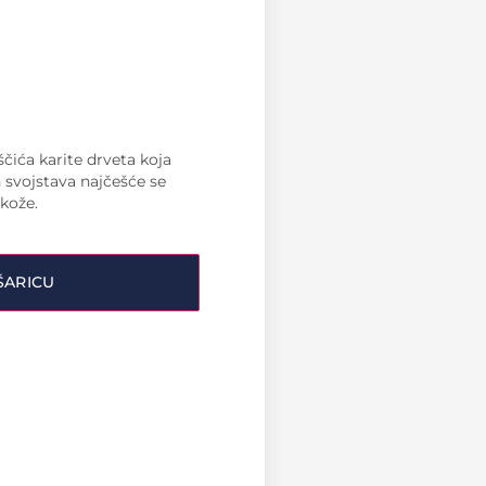
čića karite drveta koja
h svojstava najčešće se
 kože.
ŠARICU