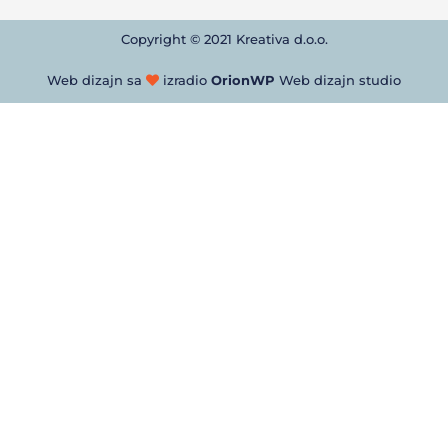
Copyright © 2021 Kreativa d.o.o.
Web dizajn sa
izradio
OrionWP
Web dizajn studio