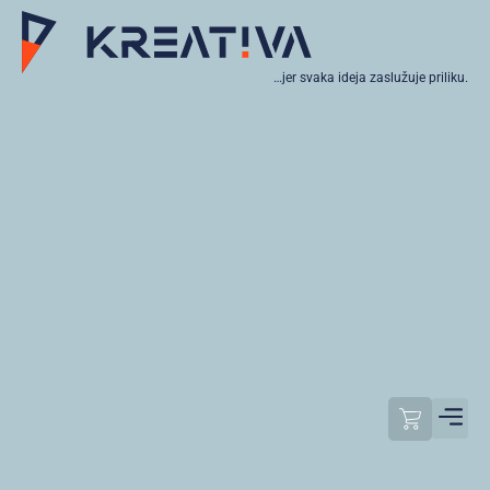
…jer svaka ideja zaslužuje priliku.
Moj raču