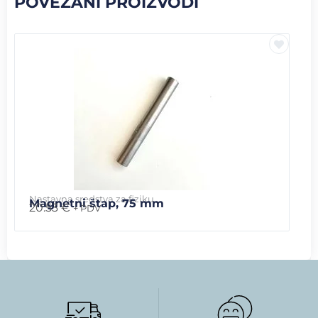
POVEZANI PROIZVODI
Nastavna sredstva za fiziku
Magnetni štap, 75 mm
20.53
€
+ PDV