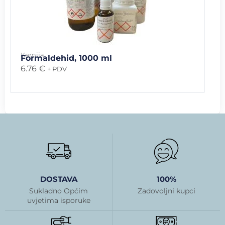
Kemija
Formaldehid, 1000 ml
6.76
€
+ PDV
DOSTAVA
100%
Sukladno Općim
Zadovoljni kupci
uvjetima isporuke