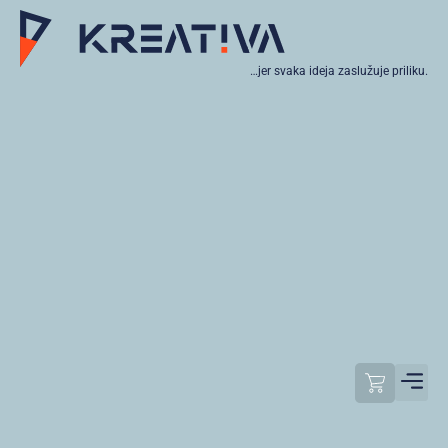
…jer svaka ideja zaslužuje priliku.
Moj raču