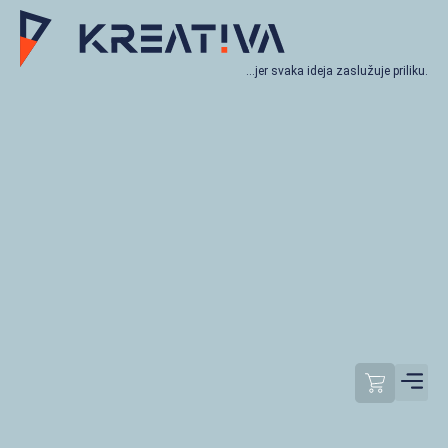
…jer svaka ideja zaslužuje priliku.
Moj račun
Odjavi se