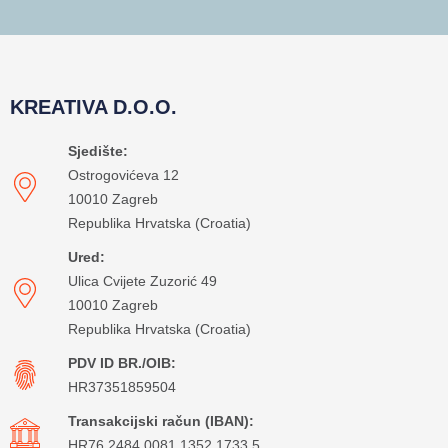
KREATIVA D.O.O.
Sjedište:
Ostrogovićeva 12
10010 Zagreb
Republika Hrvatska (Croatia)
Ured:
Ulica Cvijete Zuzorić 49
10010 Zagreb
Republika Hrvatska (Croatia)
PDV ID BR./OIB:
HR37351859504
Transakcijski račun (IBAN):
HR76 2484 0081 1352 1733 5