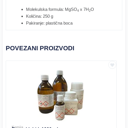
Molekulska formula: MgSO
x 7H
O
4
2
Količina: 250 g
Pakiranje: plastična boca
POVEZANI PROIZVODI
Kemija