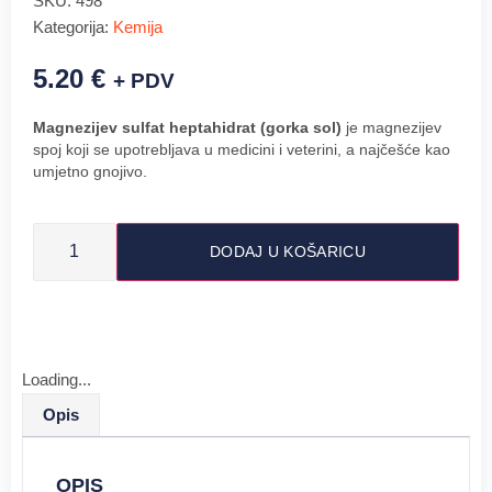
SKU:
498
Kategorija:
Kemija
5.20
€
+ PDV
Magnezijev sulfat heptahidrat (gorka sol)
je magnezijev
spoj koji se upotrebljava u medicini i veterini, a najčešće kao
umjetno gnojivo.
DODAJ U KOŠARICU
Loading...
Opis
OPIS