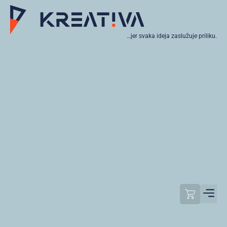
…jer svaka ideja zaslužuje priliku.
Moj raču