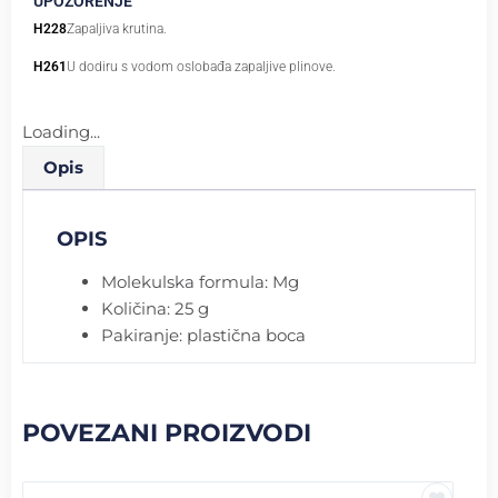
UPOZORENJE
H228
Zapaljiva krutina.
H261
U dodiru s vodom oslobađa zapaljive plinove.
Loading...
Opis
OPIS
Molekulska formula: Mg
Količina: 25 g
Pakiranje: plastična boca
POVEZANI PROIZVODI