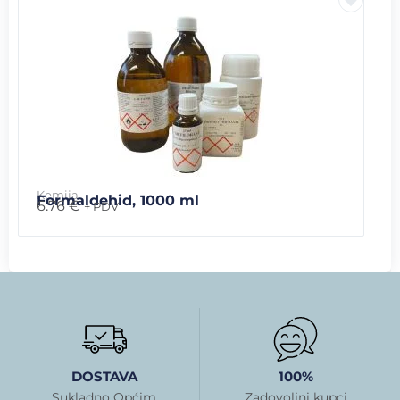
Kemija
Formaldehid, 1000 ml
6.76
€
+ PDV
DOSTAVA
100%
Sukladno Općim
Zadovoljni kupci