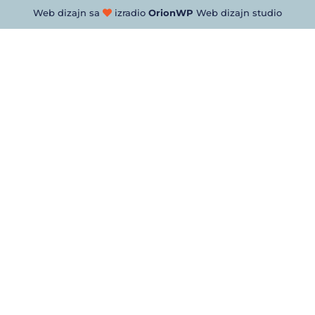
Web dizajn sa
izradio
OrionWP
Web dizajn studio