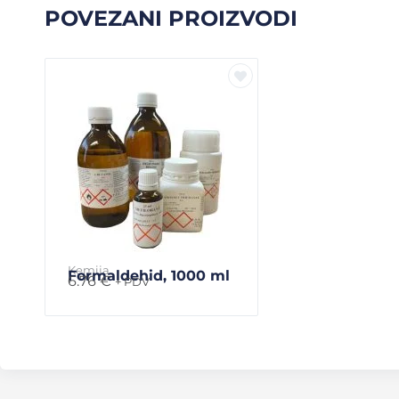
POVEZANI PROIZVODI
Kemija
Formaldehid, 1000 ml
6.76
€
+ PDV