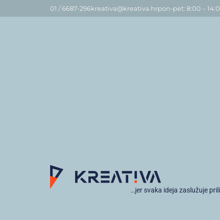
01 / 6687-296
kreativa@kreativa.hr
pon-pet: 8:00 – 14:
…jer svaka ideja zaslužuje pril