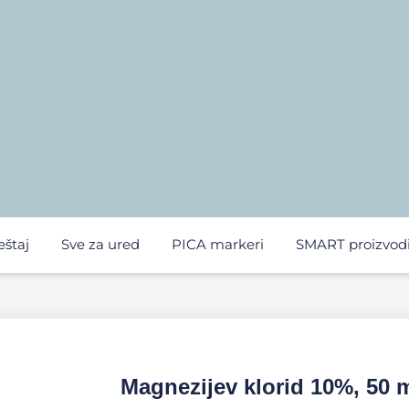
eštaj
Sve za ured
PICA markeri
SMART proizvod
Magnezijev klorid 10%, 50 