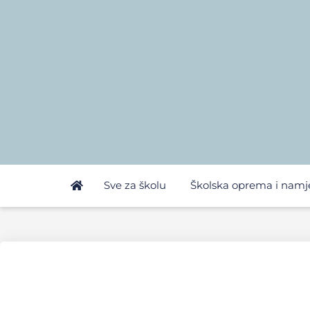
Sve za školu
Školska oprema i namj