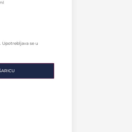
 ml
. Upotrebljava se u
ŠARICU