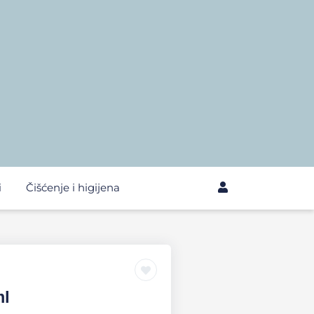
i
Čišćenje i higijena
ml