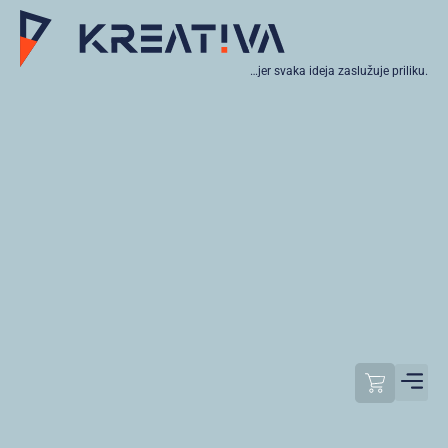
…jer svaka ideja zaslužuje priliku.
Moj raču