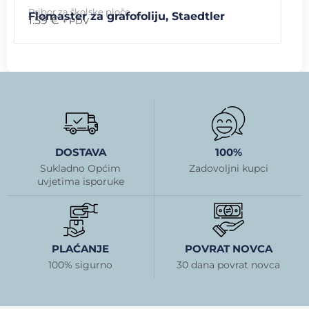
Pribor za školske ploče
Flomaster za grafofoliju, Staedtler
1.59
€
+ PDV
DOSTAVA
100%
Sukladno Općim
Zadovoljni kupci
uvjetima isporuke
PLAĆANJE
POVRAT NOVCA
100% sigurno
30 dana povrat novca