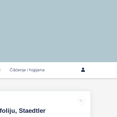
i
Čišćenje i higijena
oliju, Staedtler