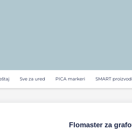
eštaj
Sve za ured
PICA markeri
SMART proizvod
Flomaster za grafof