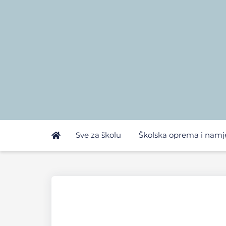
Sve za školu
Školska oprema i namj