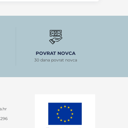
POVRAT NOVCA
30 dana povrat novca
a.hr
-296