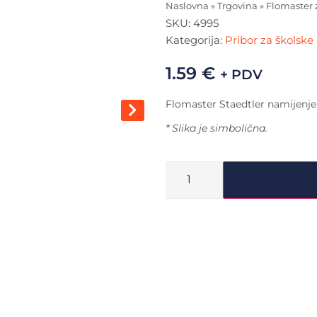
Naslovna
»
Trgovina
»
Flomaster z
SKU:
4995
Kategorija:
Pribor za školske
1.59
€
+ PDV
Flomaster Staedtler namijenjen 
* Slika je simbolična.