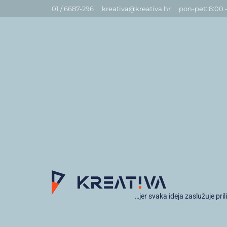
01 / 6687-296
kreativa@kreativa.hr
pon-pet: 8:00 
…jer svaka ideja zaslužuje pril