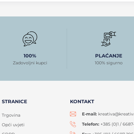
100%
PLAĆANJE
Zadovoljni kupci
100% sigurno
STRANICE
KONTAKT
E-mail:
kreativa@kreativ
Trgovina
Telefon:
+385 (0)1 / 6687
Opći uvjeti