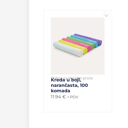
Pribor za školske ploče
Kreda u boji,
narančasta, 100
komada
11.94
€
+ PDV