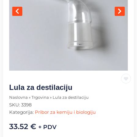
Lula za destilaciju
Naslovna
»
Trgovina
»
Lula za destilaciju
SKU:
3398
Kategorija:
Pribor za kemiju i biologiju
33.52
€
+ PDV