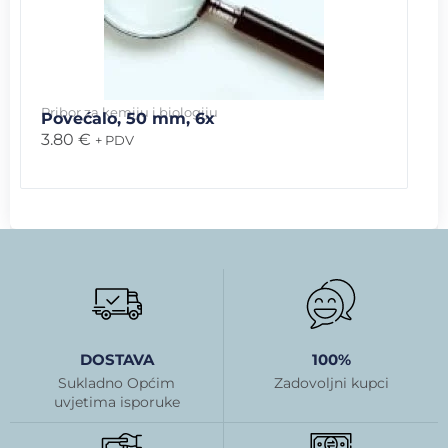
Pribor za kemiju i biologiju
Povećalo, 50 mm, 6x
3.80
€
+ PDV
DOSTAVA
100%
Sukladno Općim
Zadovoljni kupci
uvjetima isporuke