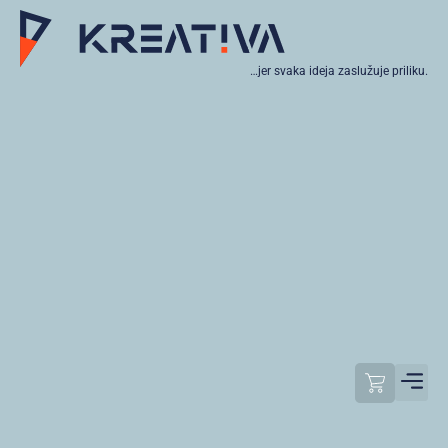
…jer svaka ideja zaslužuje priliku.
Moj raču