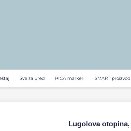
eštaj
Sve za ured
PICA markeri
SMART proizvod
Lugolova otopina,