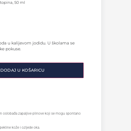
topina, 50 ml
oda u kalijevom jodidu. U školama se
ske pokuse.
DODAJ U KOŠARICU
m oslobađa zapaljive plinove koji se mogu spontano
pekline kože i ozljede oka.