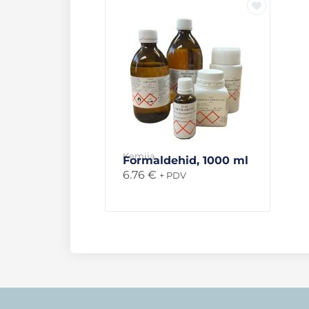
Kemija
Formaldehid, 1000 ml
6.76
€
+ PDV