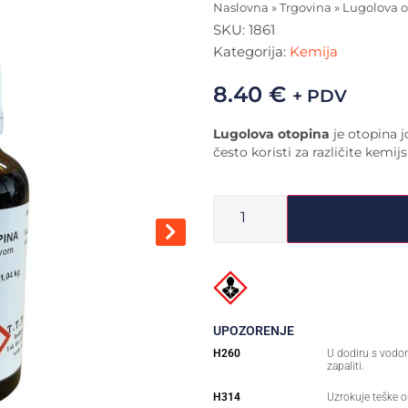
Naslovna
»
Trgovina
»
Lugolova o
SKU:
1861
Kategorija:
Kemija
8.40
€
+ PDV
Lugolova otopina
je otopina j
često koristi za različite kemij
UPOZORENJE
H260
U dodiru s vodo
zapaliti.
H314
Uzrokuje teške o