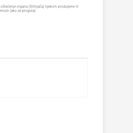
oštećenje organa (štitnjača) tijekom produljene ili
enosti (ako se proguta)