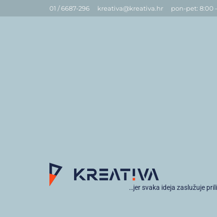
01 / 6687-296
kreativa@kreativa.hr
pon-pet: 8:00 
…jer svaka ideja zaslužuje pril