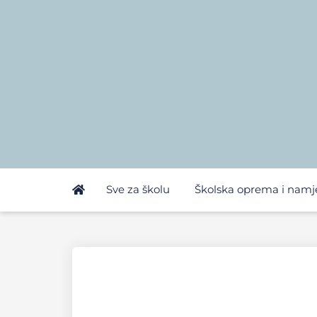
Sve za školu
Školska oprema i namj