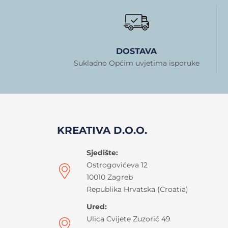
DOSTAVA
Sukladno Općim uvjetima isporuke
KREATIVA D.O.O.
Sjedište:
Ostrogovićeva 12
10010 Zagreb
Republika Hrvatska (Croatia)
Ured:
Ulica Cvijete Zuzorić 49