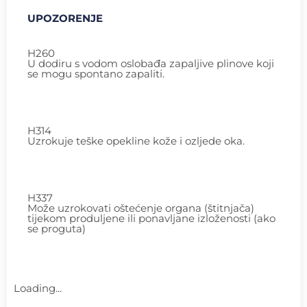
UPOZORENJE
H260
U dodiru s vodom oslobađa zapaljive plinove koji
se mogu spontano zapaliti.
H314
Uzrokuje teške opekline kože i ozljede oka.
H337
Može uzrokovati oštećenje organa (štitnjača)
tijekom produljene ili ponavljane izloženosti (ako
se proguta)
Loading...