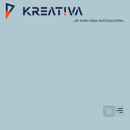
…jer svaka ideja zaslužuje priliku.
Moj raču