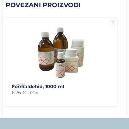
POVEZANI PROIZVODI
Kemija
Formaldehid, 1000 ml
6.76
€
+ PDV