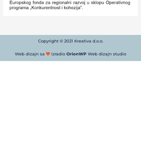
Copyright © 2021 Kreativa d.o.o.
Web dizajn sa
izradio
OrionWP
Web dizajn studio