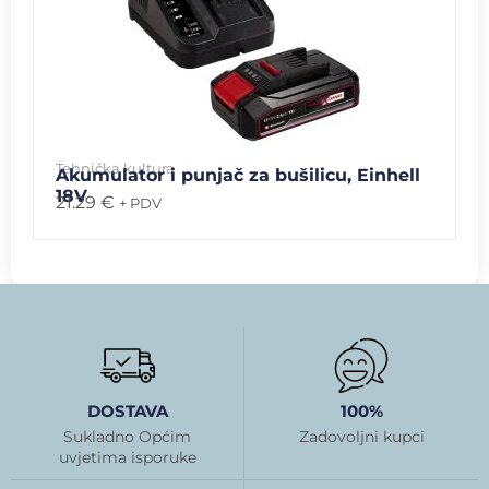
Tehnička kultura
Akumulator i punjač za bušilicu, Einhell
18V
21.29
€
+ PDV
DOSTAVA
100%
Sukladno Općim
Zadovoljni kupci
uvjetima isporuke