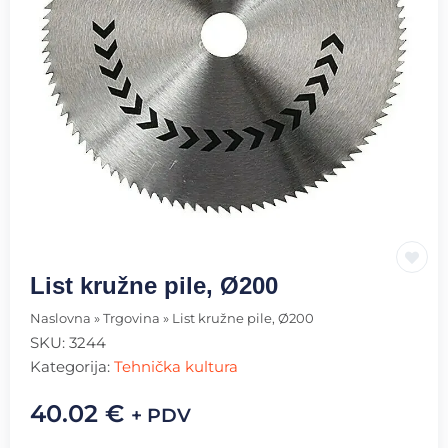
List kružne pile, Ø200
Naslovna
»
Trgovina
»
List kružne pile, Ø200
SKU:
3244
Kategorija:
Tehnička kultura
40.02
€
+ PDV