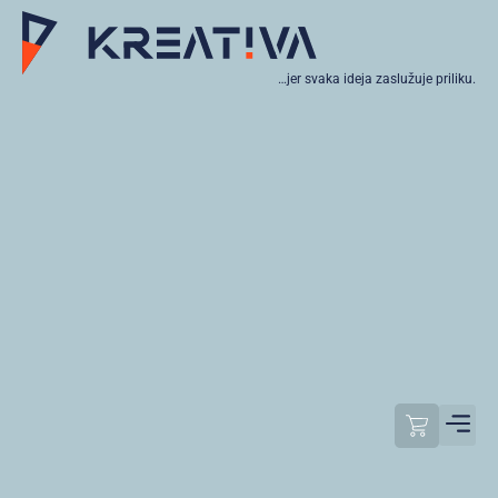
…jer svaka ideja zaslužuje priliku.
Moj raču