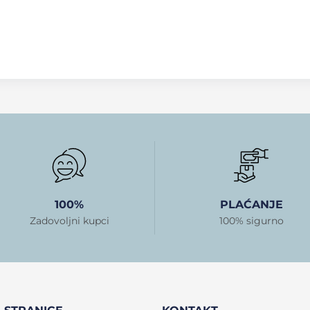
100%
PLAĆANJE
Zadovoljni kupci
100% sigurno