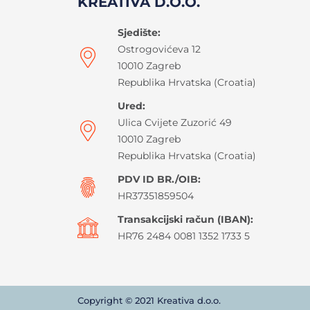
KREATIVA D.O.O.
Sjedište:
Ostrogovićeva 12
10010 Zagreb
Republika Hrvatska (Croatia)
Ured:
Ulica Cvijete Zuzorić 49
10010 Zagreb
Republika Hrvatska (Croatia)
PDV ID BR./OIB:
HR37351859504
Transakcijski račun (IBAN):
HR76 2484 0081 1352 1733 5
Copyright © 2021 Kreativa d.o.o.