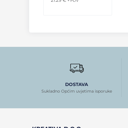
21.29
€
+ PDV
DOSTAVA
Sukladno Općim uvjetima isporuke