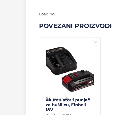
Loading...
POVEZANI PROIZVODI
Tehnička kultura
Akumulator i punjač
za bušilicu, Einhell
18V