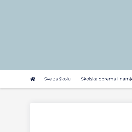
Sve za školu
Školska oprema i namj