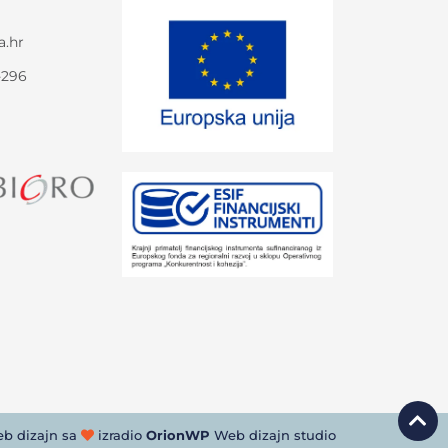
a.hr
-296
b dizajn sa
izradio
OrionWP
Web dizajn studio