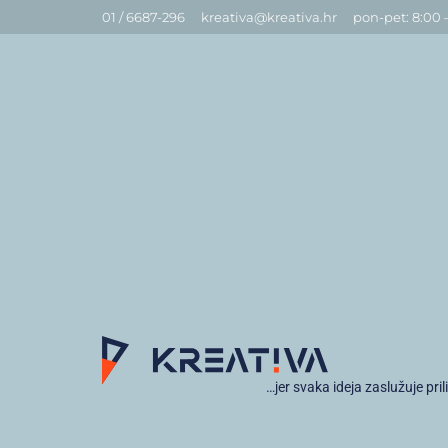
01 / 6687-296
kreativa@kreativa.hr
pon-pet: 8:00 
…jer svaka ideja zaslužuje pril