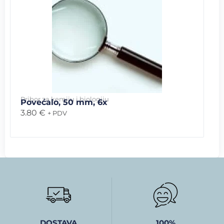
Pribor za kemiju i biologiju
Povećalo, 50 mm, 6x
3.80
€
+ PDV
DOSTAVA
100%