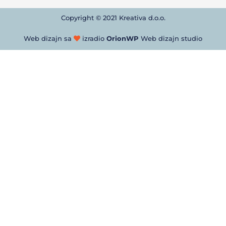
Copyright © 2021 Kreativa d.o.o.
Web dizajn sa
izradio
OrionWP
Web dizajn studio