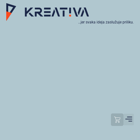
…jer svaka ideja zaslužuje priliku.
Moj raču