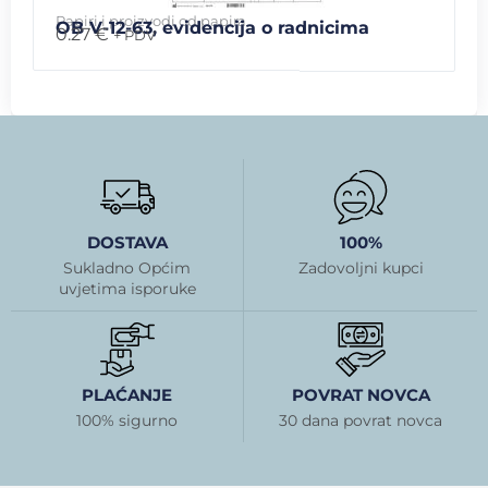
Papiri i proizvodi od papira
OB V-12-63, evidencija o radnicima
0.27
€
+ PDV
DOSTAVA
100%
Sukladno Općim
Zadovoljni kupci
uvjetima isporuke
PLAĆANJE
POVRAT NOVCA
100% sigurno
30 dana povrat novca