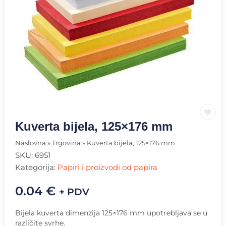
Kuverta bijela, 125×176 mm
Naslovna
»
Trgovina
»
Kuverta bijela, 125×176 mm
SKU:
6951
Kategorija:
Papiri i proizvodi od papira
0.04
€
+ PDV
Bijela kuverta dimenzija 125×176 mm upotrebljava se u
različite svrhe.