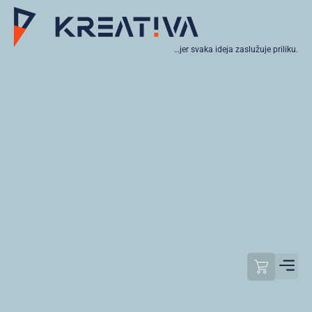
…jer svaka ideja zaslužuje priliku.
Moj raču