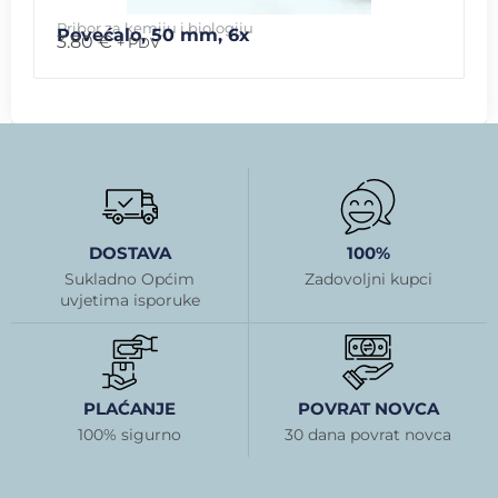
Pribor za kemiju i biologiju
Povećalo, 50 mm, 6x
3.80
€
+ PDV
DOSTAVA
100%
Sukladno Općim
Zadovoljni kupci
uvjetima isporuke
PLAĆANJE
POVRAT NOVCA
100% sigurno
30 dana povrat novca