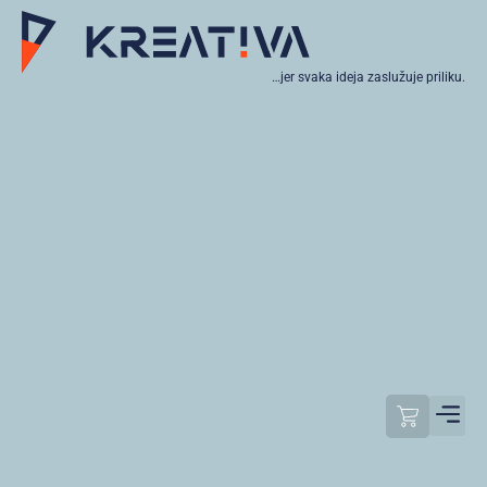
…jer svaka ideja zaslužuje priliku.
Moj raču