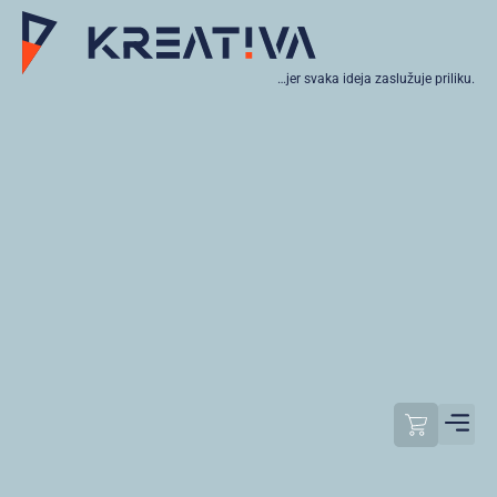
…jer svaka ideja zaslužuje priliku.
Moj raču