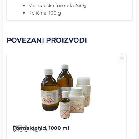
Molekulska formula: SiO
2
Količina: 100 g
POVEZANI PROIZVODI
Kemija
Formaldehid, 1000 ml
6.76
€
+ PDV