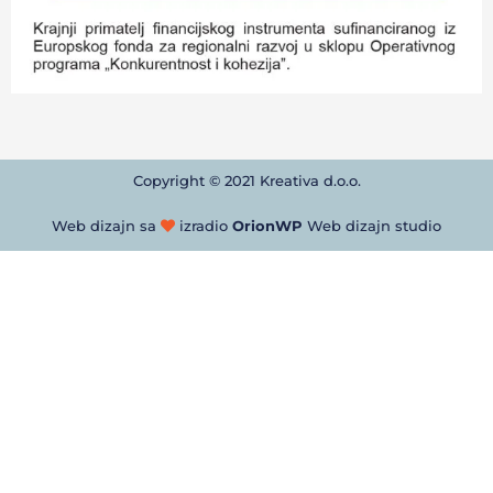
Copyright © 2021 Kreativa d.o.o.
Web dizajn sa
izradio
OrionWP
Web dizajn studio