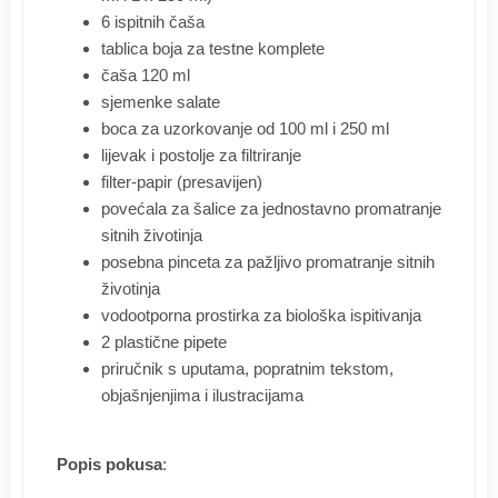
6 ispitnih čaša
tablica boja za testne komplete
čaša 120 ml
sjemenke salate
boca za uzorkovanje od 100 ml i 250 ml
lijevak i postolje za filtriranje
filter-papir (presavijen)
povećala za šalice za jednostavno promatranje
sitnih životinja
posebna pinceta za pažljivo promatranje sitnih
životinja
vodootporna prostirka za biološka ispitivanja
2 plastične pipete
priručnik s uputama, popratnim tekstom,
objašnjenjima i ilustracijama
Popis pokusa
: