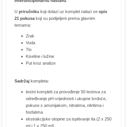
interdisciplinarnu nastavu
.
U
priručniku
koji dolazi uz komplet nalazi se
opis
21 pokusa
koji su podijeljeni prema glavnim
temama:
Zrak
Voda
Tlo
Kiseline i lužine
Put kroz analize
Sadržaj
kompleta:
testni kompleti za provođenje 50 testova za
određivanje pH-vrijednosti i ukupne tvrdoće,
pokuse s amonijakom, nitratima, nitritima i
fosfatima
ekstrakcijske otopine za ispitivanje tla (2 x 250
ml i 1 x 250 ml)