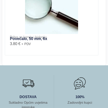
Pribor za kemiju i biologiju
Povećalo, 50 mm, 6x
3.80
€
+ PDV
DOSTAVA
100%
Sukladno Općim uvjetima
Zadovoljni kupci
isporuke