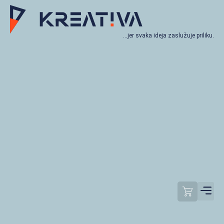
…jer svaka ideja zaslužuje priliku.
Moj račun
Odjavi se