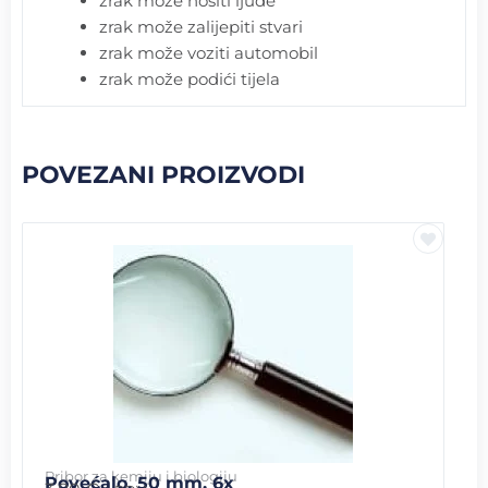
zrak može nositi ljude
zrak može zalijepiti stvari
zrak može voziti automobil
zrak može podići tijela
POVEZANI PROIZVODI
Pribor za kemiju i biologiju
Povećalo, 50 mm, 6x