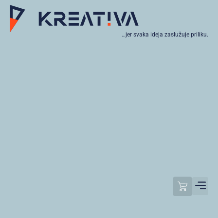
…jer svaka ideja zaslužuje priliku.
Moj raču