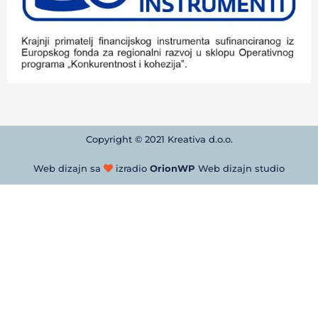
Copyright © 2021 Kreativa d.o.o.
Web dizajn sa
izradio
OrionWP
Web dizajn studio