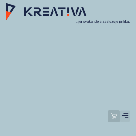
…jer svaka ideja zaslužuje priliku.
Moj raču