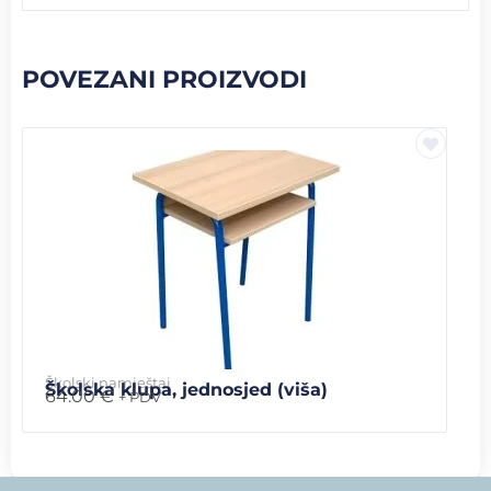
POVEZANI PROIZVODI
Školski namještaj
Školska klupa, jednosjed (viša)
64.00
€
+ PDV