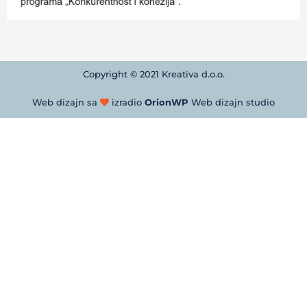
Copyright © 2021 Kreativa d.o.o.
Web dizajn sa
izradio
OrionWP
Web dizajn studio