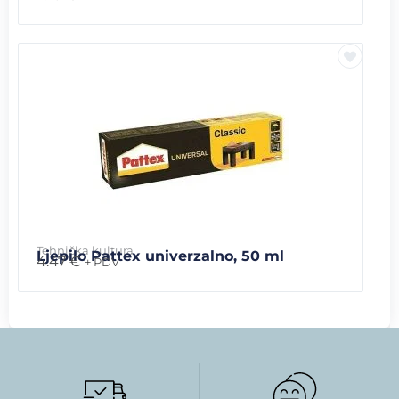
Tehnička kultura
Ljepilo Pattex univerzalno, 50 ml
4.47
€
+ PDV