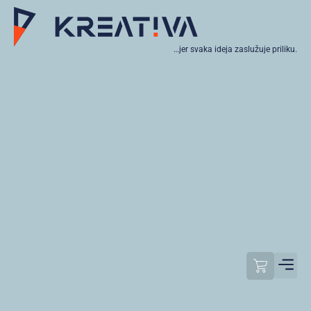
…jer svaka ideja zaslužuje priliku.
Moj raču