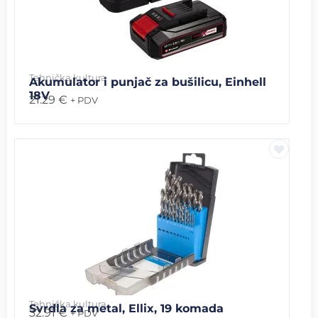
Tehnička kultura
Akumulator i punjač za bušilicu, Einhell
18V
21.29
€
+ PDV
Tehnička kultura
Svrdla za metal, Ellix, 19 komada
32.91
€
+ PDV