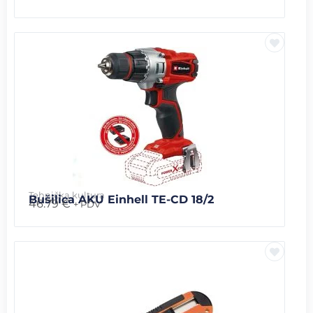
Tehnička kultura
Bušilica AKU Einhell TE-CD 18/2
46.79
€
+ PDV