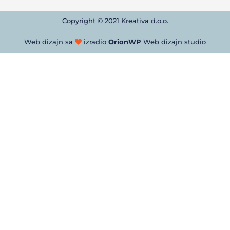
Copyright © 2021 Kreativa d.o.o.
Web dizajn sa
izradio
OrionWP
Web dizajn studio