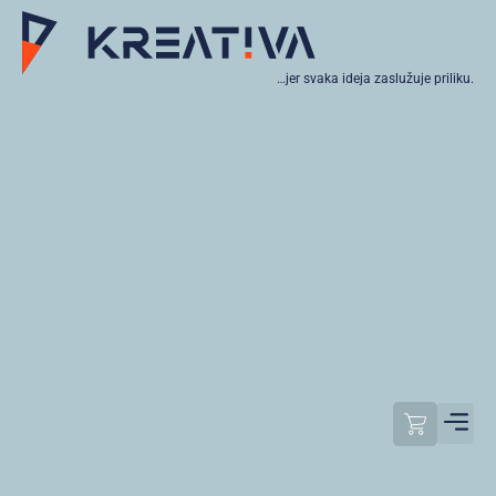
…jer svaka ideja zaslužuje priliku.
Moj raču