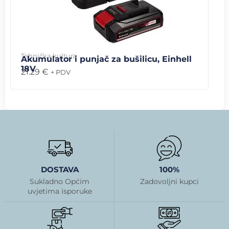
Tehnička kultura
Akumulator i punjač za bušilicu, Einhell
18V
21.29
€
+ PDV
DOSTAVA
100%
Sukladno Općim
Zadovoljni kupci
uvjetima isporuke