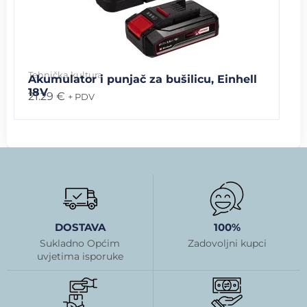
Tehnička kultura
Akumulator i punjač za bušilicu, Einhell
18V
21.29
€
+ PDV
DOSTAVA
100%
Sukladno Općim
Zadovoljni kupci
uvjetima isporuke