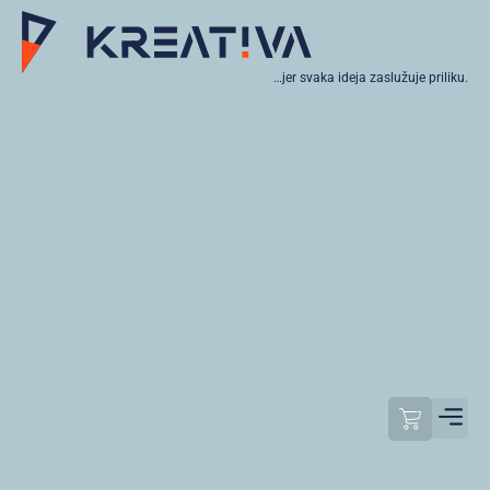
…jer svaka ideja zaslužuje priliku.
Moj raču