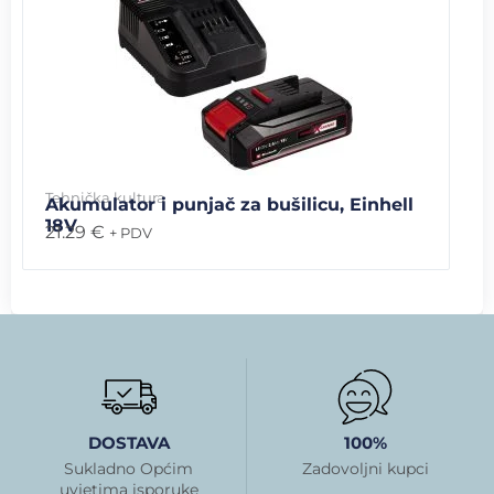
Tehnička kultura
Akumulator i punjač za bušilicu, Einhell
18V
21.29
€
+ PDV
DOSTAVA
100%
Sukladno Općim
Zadovoljni kupci
uvjetima isporuke