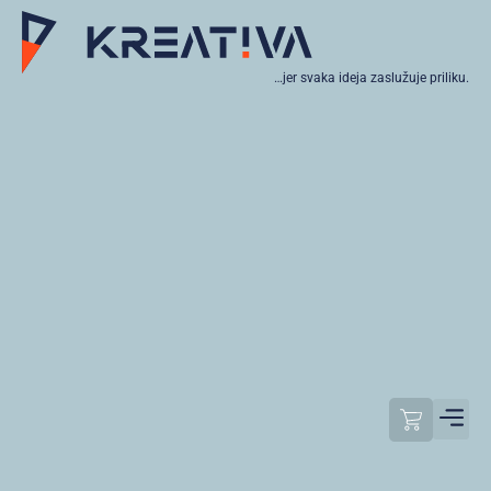
…jer svaka ideja zaslužuje priliku.
Moj raču