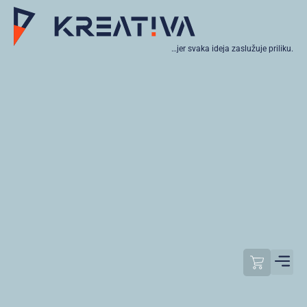
…jer svaka ideja zaslužuje priliku.
Moj raču