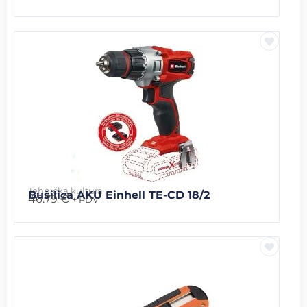
Tehnička kultura
Bušilica AKU Einhell TE-CD 18/2
46.79
€
+ PDV