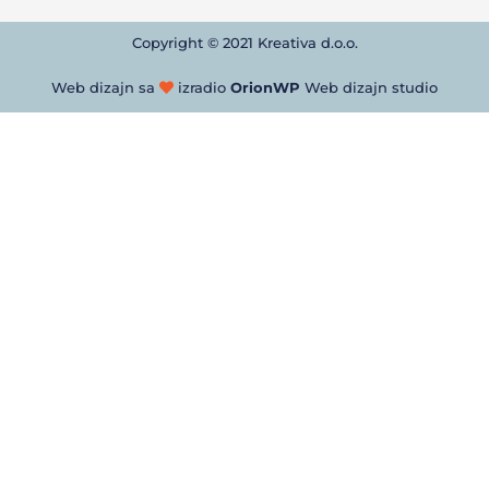
Copyright © 2021 Kreativa d.o.o.
Web dizajn sa
izradio
OrionWP
Web dizajn studio