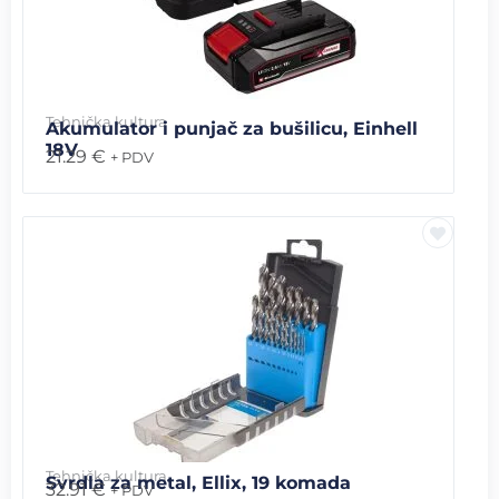
Tehnička kultura
Akumulator i punjač za bušilicu, Einhell
18V
21.29
€
+ PDV
Tehnička kultura
Svrdla za metal, Ellix, 19 komada
32.91
€
+ PDV