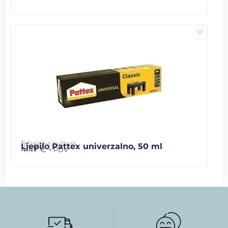
Tehnička kultura
Ljepilo Pattex univerzalno, 50 ml
4.47
€
+ PDV