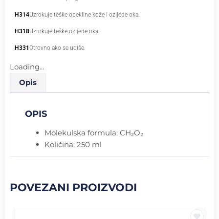
H314
Uzrokuje teške opekline kože i ozljede oka.
H318
Uzrokuje teške ozljede oka.
H331
Otrovno ako se udiše.
Loading...
Opis
OPIS
Molekulska formula: CH₂O₂
Količina: 250 ml
POVEZANI PROIZVODI