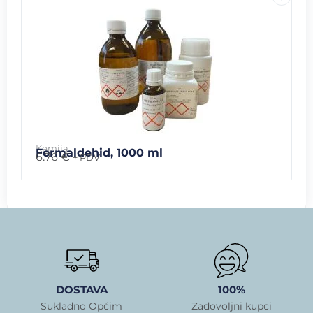
Kemija
Formaldehid, 1000 ml
6.76
€
+ PDV
DOSTAVA
100%
Sukladno Općim
Zadovoljni kupci