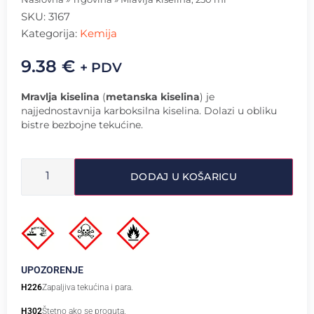
SKU:
3167
Kategorija:
Kemija
9.38
€
+ PDV
Mravlja kiselina
(
metanska kiselina
) je
najjednostavnija karboksilna kiselina. Dolazi u obliku
bistre bezbojne tekućine.
DODAJ U KOŠARICU
UPOZORENJE
H226
Zapaljiva tekućina i para.
H302
Štetno ako se proguta.