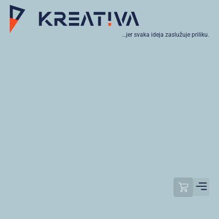
…jer svaka ideja zaslužuje priliku.
Moj raču