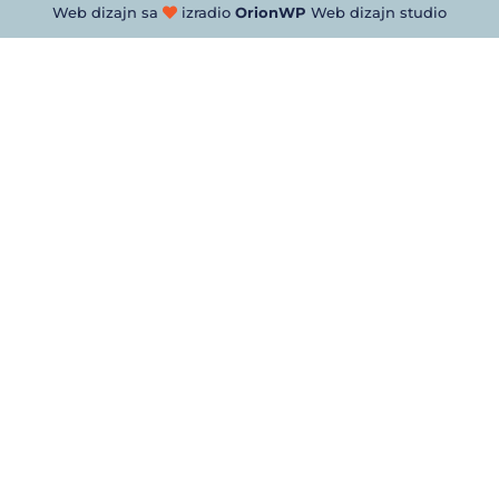
Web dizajn sa
izradio
OrionWP
Web dizajn studio