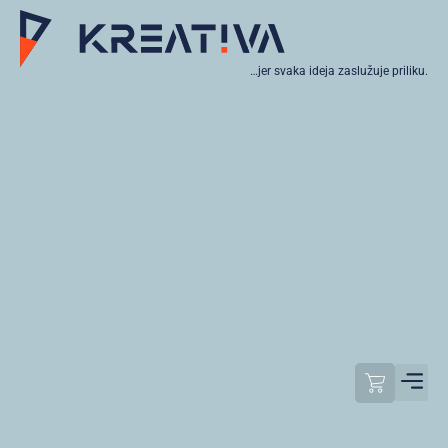
…jer svaka ideja zaslužuje priliku.
Moj raču