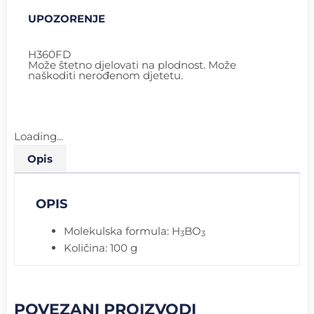
UPOZORENJE
H360FD
Može štetno djelovati na plodnost. Može
naškoditi nerođenom djetetu.
Loading...
Opis
OPIS
Molekulska formula: H
BO
3
3
Količina: 100 g
POVEZANI PROIZVODI