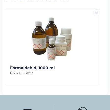
Kemija
Formaldehid, 1000 ml
6.76
€
+ PDV