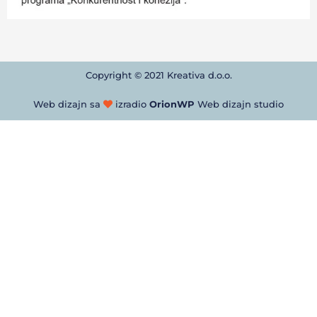
Copyright © 2021 Kreativa d.o.o.
Web dizajn sa
izradio
OrionWP
Web dizajn studio