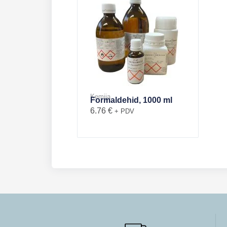
Kemija
Formaldehid, 1000 ml
6.76
€
+ PDV