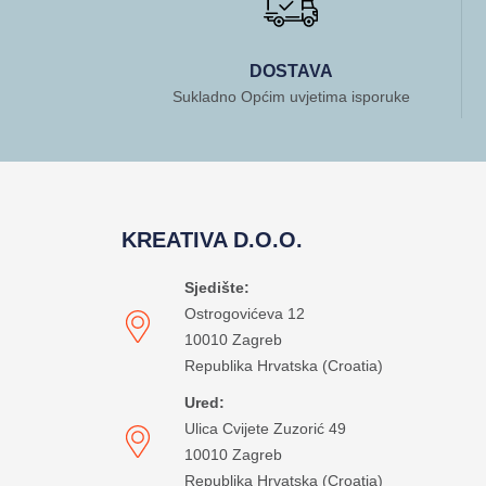
DOSTAVA
Sukladno Općim uvjetima isporuke
KREATIVA D.O.O.
Sjedište:
Ostrogovićeva 12
10010 Zagreb
Republika Hrvatska (Croatia)
Ured:
Ulica Cvijete Zuzorić 49
10010 Zagreb
Republika Hrvatska (Croatia)