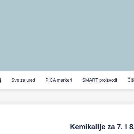
j
Sve za ured
PICA markeri
SMART proizvodi
Čiš
Kemikalije za 7. i 8