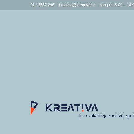
01 / 6687-296
kreativa@kreativa.hr
pon-pet: 8:00 – 14:
…jer svaka ideja zaslužuje pril