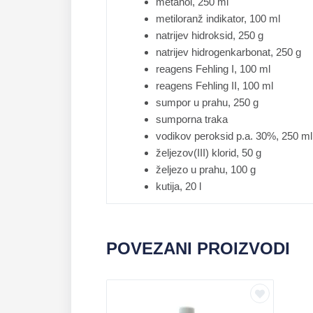
metanol, 250 ml
metiloranž indikator, 100 ml
natrijev hidroksid, 250 g
natrijev hidrogenkarbonat, 250 g
reagens Fehling I, 100 ml
reagens Fehling II, 100 ml
sumpor u prahu, 250 g
sumporna traka
vodikov peroksid p.a. 30%, 250 ml
željezov(III) klorid, 50 g
željezo u prahu, 100 g
kutija, 20 l
POVEZANI PROIZVODI