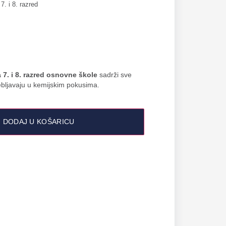
7. i 8. razred
 7. i 8. razred osnovne škole
sadrži sve
ebljavaju u kemijskim pokusima.
DODAJ U KOŠARICU