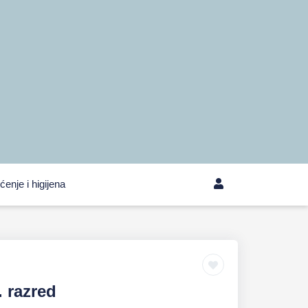
ćenje i higijena
. razred