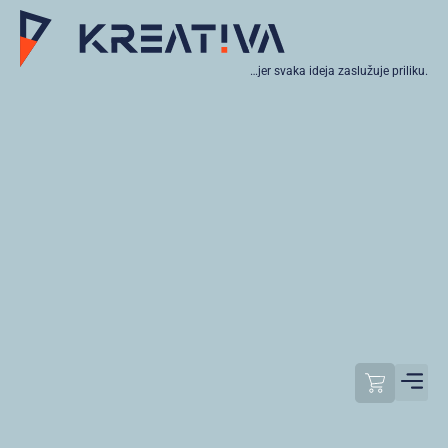
…jer svaka ideja zaslužuje priliku.
Moj raču