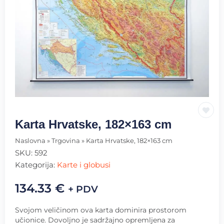
Karta Hrvatske, 182×163 cm
Naslovna
»
Trgovina
»
Karta Hrvatske, 182×163 cm
SKU:
592
Kategorija:
Karte i globusi
134.33
€
+ PDV
Svojom veličinom ova karta dominira prostorom
učionice. Dovoljno je sadržajno opremljena za