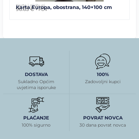
Karte i globusi
Karta Europa, obostrana, 140×100 cm
96.63
€
+ PDV
DOSTAVA
100%
Sukladno Općim
Zadovoljni kupci
uvjetima isporuke
PLAĆANJE
POVRAT NOVCA
100% sigurno
30 dana povrat novca